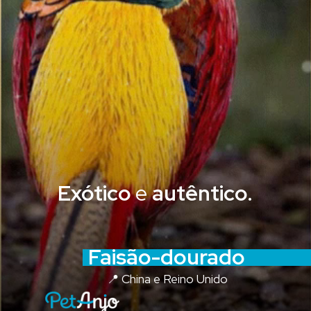
Exótico
e
autêntico.
Faisão-dourado
📍 China e Reino Unido