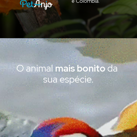
e Colômbia.
O animal
mais bonito
da
sua espécie.