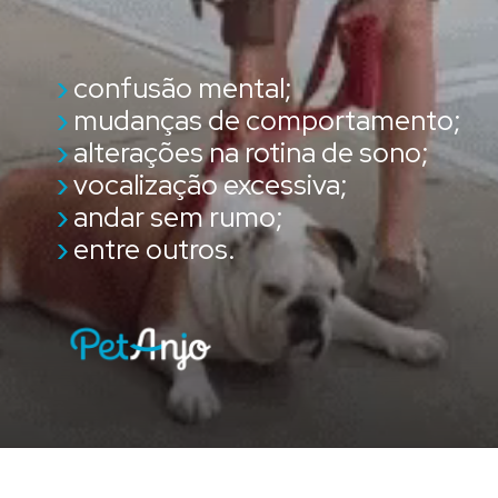
›
confusão mental;
›
mudanças de comportamento;
›
alterações na rotina de sono;
›
vocalização excessiva;
›
andar sem rumo;
›
entre outros.