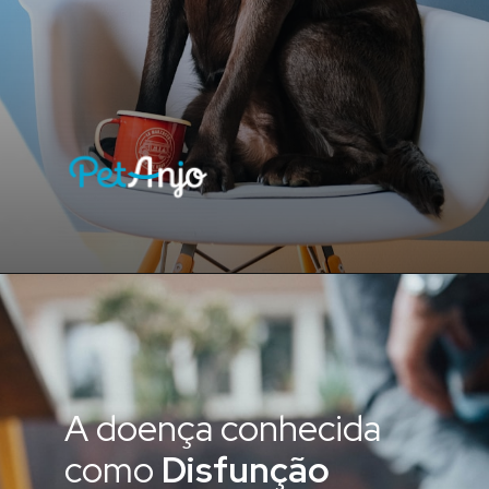
A doença conhecida
como
Disfunção