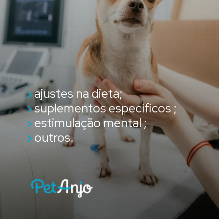
›
ajustes na dieta;
›
suplementos específicos ;
›
estimulação mental ;
›
outros.