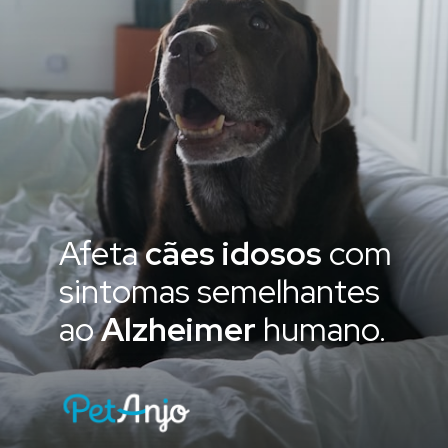
Afeta
cães idosos
com
sintomas semelhantes
ao
Alzheimer
humano.