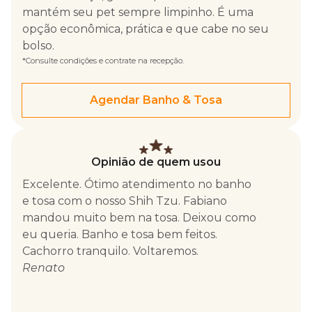
mantém seu pet sempre limpinho. É uma
opção econômica, prática e que cabe no seu
bolso.
*Consulte condições e contrate na recepção.
Agendar Banho & Tosa
Opinião de quem usou
ram
Excelente. Ótimo atendimento no banho
Equipe mu
eço
e tosa com o nosso Shih Tzu. Fabiano
pet saiu l
mandou muito bem na tosa. Deixou como
tranquilo
eu queria. Banho e tosa bem feitos.
tosa.
Cachorro tranquilo. Voltaremos.
Marina
Renato