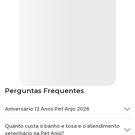
Perguntas Frequentes
Aniversário 12 Anos Pet Anjo 2026
A marca Pet Anjo está completando 12 Anos!
Quanto custa o banho e tosa e o atendimento
Durante o mês de junho aproveite 12% OFF* no 1º banho
no Centro Estético Pet Anjo + 12% OFF* Cobasi para
veterinário na Pet Anjo?