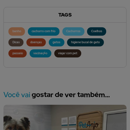
TAGS
banho
cachorro com frio
Cachorros
Coelhos
Dicas
doenças
gatos
higiene bucal de gato
passeio
vacinação
viajar com pet
Você vai
gostar de ver também…