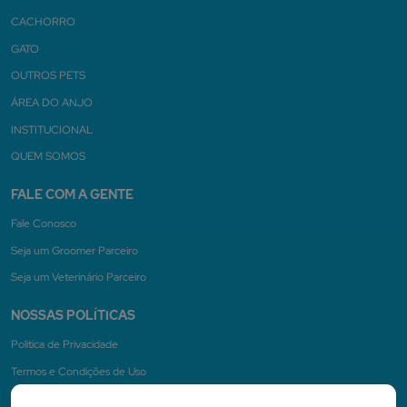
CACHORRO
GATO
OUTROS PETS
ÁREA DO ANJO
INSTITUCIONAL
QUEM SOMOS
FALE COM A GENTE
Fale Conosco
Seja um Groomer Parceiro
Seja um Veterinário Parceiro
NOSSAS POLÍTICAS
Politica de Privacidade
Termos e Condições de Uso