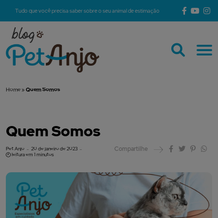
Tudo que você precisa saber sobre o seu animal de estimação
Home
»
Quem Somos
Quem Somos
Compartilhe
Pet Anjo
20 de janeiro de 2023
leitura em 1 minutos