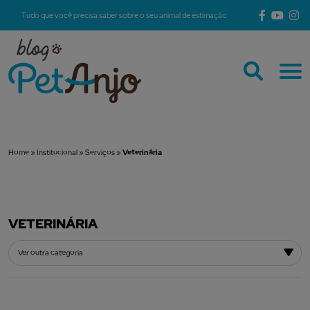
Tudo que você precisa saber sobre o seu animal de estimação
Home
»
Institucional
»
Serviços
»
Veterinária
VETERINÁRIA