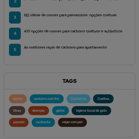
2
182 ideias de nomes para passarinhos: opções criativas
3
410 opções de nomes para cachorro criativos e autênticos
4
As melhores raças de cachorro para apartamento
5
TAGS
banho
cachorro com frio
Cachorros
Coelhos
Dicas
doenças
gatos
higiene bucal de gato
passeio
vacinação
viajar com pet