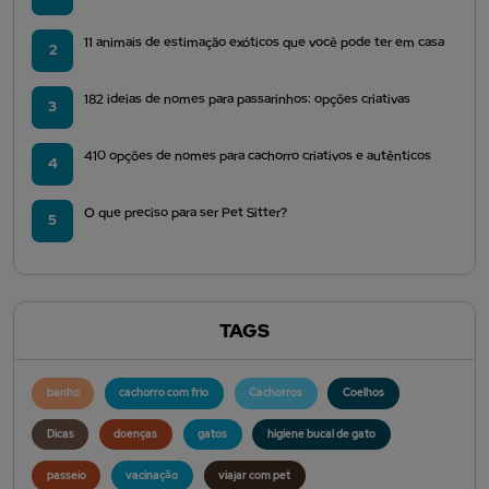
11 animais de estimação exóticos que você pode ter em casa
2
182 ideias de nomes para passarinhos: opções criativas
3
410 opções de nomes para cachorro criativos e autênticos
4
O que preciso para ser Pet Sitter?
5
TAGS
banho
cachorro com frio
Cachorros
Coelhos
Dicas
doenças
gatos
higiene bucal de gato
passeio
vacinação
viajar com pet