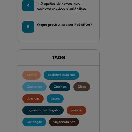
410 opções de nomes para
4
cachorro criativos e autênticos
O que preciso para ser Pet Sitter?
5
TAGS
banho
cachorro com frio
Cachorros
Coelhos
Dicas
doenças
gatos
higiene bucal de gato
passeio
vacinação
viajar com pet