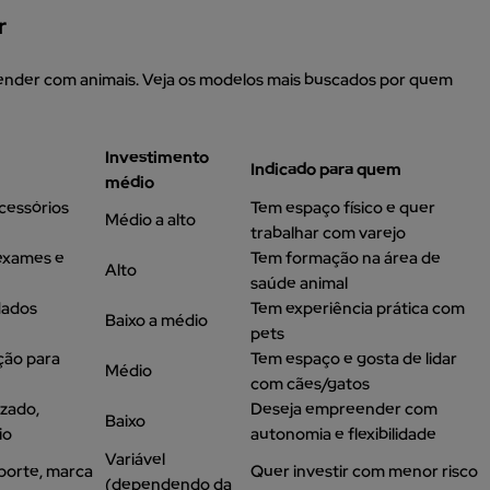
r
ender com animais. Veja os modelos mais buscados por quem
Investimento
Indicado para quem
médio
cessórios
Tem espaço físico e quer
Médio a alto
trabalhar com varejo
exames e
Tem formação na área de
Alto
saúde animal
idados
Tem experiência prática com
Baixo a médio
pets
ção para
Tem espaço e gosta de lidar
Médio
com cães/gatos
zado,
Deseja empreender com
Baixo
io
autonomia e flexibilidade
Variável
porte, marca
Quer investir com menor risco
(dependendo da