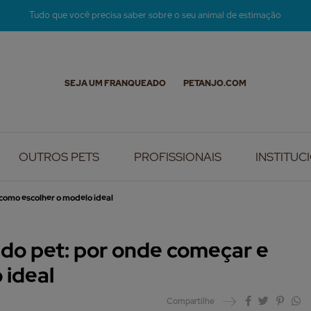
Tudo que você precisa saber sobre o seu animal de estimação
SEJA UM FRANQUEADO
PETANJO.COM
OUTROS PETS
PROFISSIONAIS
INSTITUC
como escolher o modelo ideal
do pet: por onde começar e
 ideal
Compartilhe