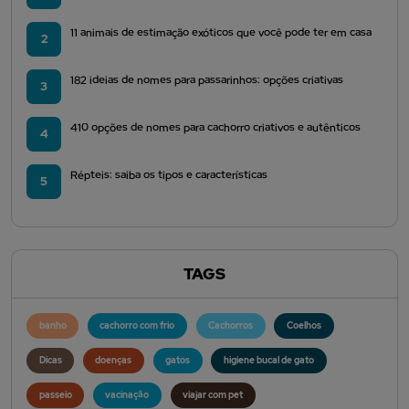
11 animais de estimação exóticos que você pode ter em casa
2
182 ideias de nomes para passarinhos: opções criativas
3
410 opções de nomes para cachorro criativos e autênticos
4
Répteis: saiba os tipos e características
5
TAGS
banho
cachorro com frio
Cachorros
Coelhos
Dicas
doenças
gatos
higiene bucal de gato
passeio
vacinação
viajar com pet