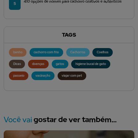
410 opções de nomes para cachorro criativos e autênticos
5
TAGS
banho
cachorro com frio
Cachorros
Coelhos
Dicas
doenças
gatos
higiene bucal de gato
passeio
vacinação
viajar com pet
Você vai
gostar de ver também…