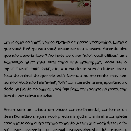
Em relação ao “não”, vamos aboli-lo de nosso vocabulário. Então o
que você fará quando você encontrar seu cachorro fazendo algo
que não deveria fazer? Ao invés de dizer “não”, você utilizará uma
expressão muito mais sutil como uma interrupção. Pode ser o:
“ops!”, “a-ha!”, “olá!”, “oiê!”, etc. A idéia deste som é distrair, tirar o
foco do animal do que ele está fazendo no momento, mas sem
puni-lo! Você não fala “a-ha!”, “olá!” com cara de brava, apontando o
dedo na frente do animal: você fala feliz, com sorriso no rosto, com
tom de voz calmo de aviso.
Assim será um criado um vácuo comportamental, conforme diz
Jean Donaldson, agora você precisará ajudar o animal a completar
esse vácuo com outro comportamento. Assim que você disser o “a-
ha”, por exemplo, o animal provavelmente irá parar o