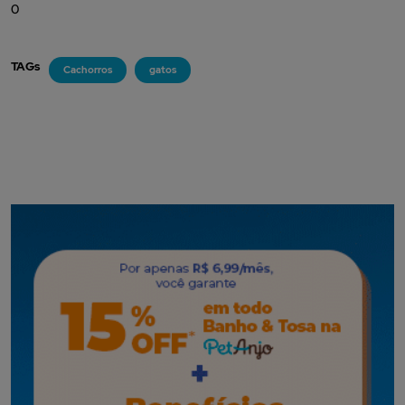
0
TAGs
Cachorros
gatos