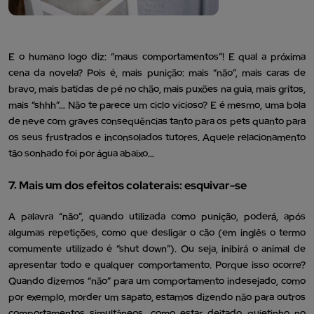
E o humano logo diz: “maus comportamentos”! E qual a próxima
cena da novela? Pois é, mais punição: mais “não”, mais caras de
bravo, mais batidas de pé no chão, mais puxões na guia, mais gritos,
mais “shhh”… Não te parece um ciclo vicioso? E é mesmo, uma bola
de neve com graves consequências tanto para os pets quanto para
os seus frustrados e inconsolados tutores. Aquele relacionamento
tão sonhado foi por água abaixo…
7. Mais um dos efeitos colaterais: esquivar-se
A palavra “não”, quando utilizada como punição, poderá, após
algumas repetições, como que desligar o cão (em inglês o termo
comumente utilizado é “shut down”). Ou seja, inibirá o animal de
apresentar todo e qualquer comportamento. Porque isso ocorre?
Quando dizemos “não” para um comportamento indesejado, como
por exemplo, morder um sapato, estamos dizendo não para outros
comportamentos simultâneos, como estar deitado quietinho no