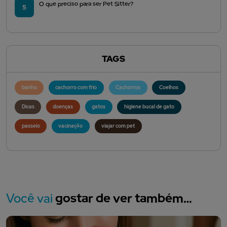
O que preciso para ser Pet Sitter?
5
TAGS
banho
cachorro com frio
Cachorros
Coelhos
Dicas
doenças
gatos
higiene bucal de gato
passeio
vacinação
viajar com pet
Você vai
gostar de ver também…