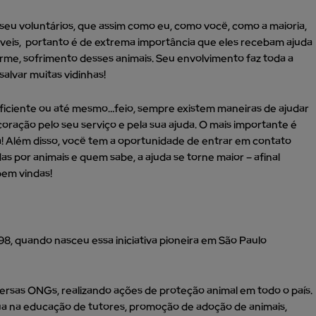
eu voluntários, que assim como eu, como você, como a maioria,
sáveis, portanto é de extrema importância que eles recebam ajuda
enorme, sofrimento desses animais. Seu envolvimento faz toda a
salvar muitas vidinhas!
eficiente ou até mesmo…feio, sempre existem maneiras de ajudar
coração pelo seu serviço e pela sua ajuda. O mais importante é
a! Além disso, você tem a oportunidade de entrar em contato
 por animais e quem sabe, a ajuda se torne maior – afinal
bem vindas!
998, quando nasceu essa iniciativa pioneira em São Paulo
rsas ONGs, realizando ações de proteção animal em todo o país.
a na educação de tutores, promoção de adoção de animais,