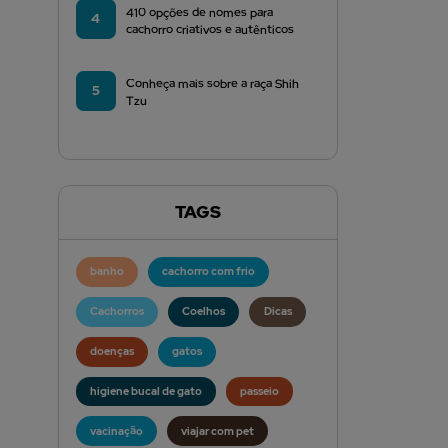
410 opções de nomes para
4
cachorro criativos e autênticos
Conheça mais sobre a raça Shih
5
Tzu
TAGS
banho
cachorro com frio
Cachorros
Coelhos
Dicas
doenças
gatos
higiene bucal de gato
passeio
vacinação
viajar com pet