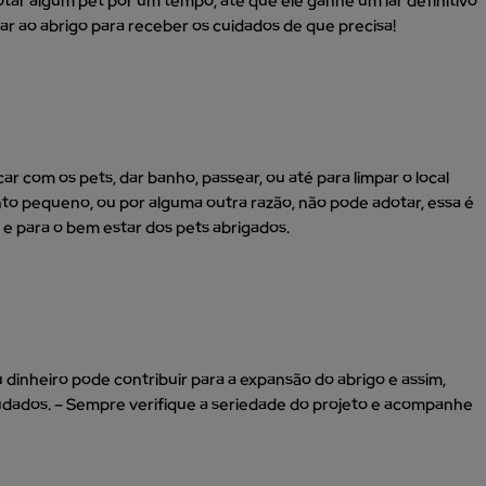
tar algum pet por um tempo, até que ele ganhe um lar definitivo
ar ao abrigo para receber os cuidados de que precisa!
ar com os pets, dar banho, passear, ou até para limpar o local
o pequeno, ou por alguma outra razão, não pode adotar, essa é
 e para o bem estar dos pets abrigados.
 dinheiro pode contribuir para a expansão do abrigo e assim,
dados. – Sempre verifique a seriedade do projeto e acompanhe