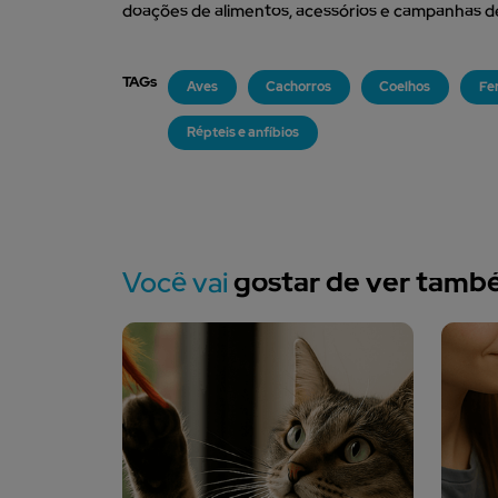
doações de alimentos, acessórios e campanhas d
TAGs
Aves
Cachorros
Coelhos
Fe
Répteis e anfíbios
Você vai
gostar de ver tam