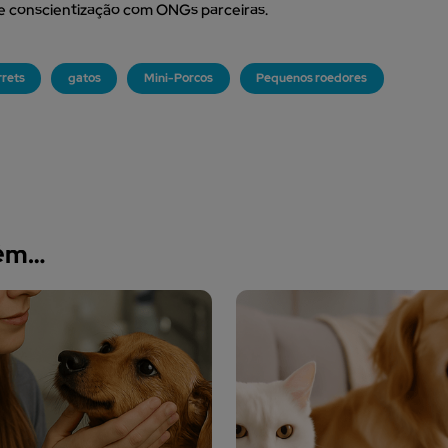
e conscientização com ONGs parceiras.
rrets
gatos
Mini-Porcos
Pequenos roedores
bém…