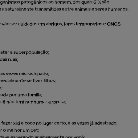
organismos patogênicos ao homem, dos quais 61% são
s naturalmente transmitidas entre animais e seres humanos.
 e vão ser cuidados em
abrigos, lares temporários e ONGS
.
ater a superpopulação;
das ruas;
tas vezes microchipado;
ecialmente se tiver filhos;
r;
oda por uma família;
 você não terá nenhuma surpresa;
fazer xixi e coco no lugar certo, e as vezes já adestrado;
r o melhor um pet;
estava esperando ansiosamente por você;