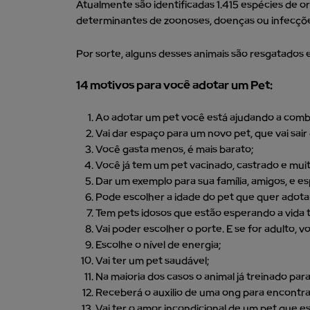
Atualmente são identificadas 1.415 espécies de 
determinantes de zoonoses, doenças ou infecçõe
Por sorte, alguns desses animais são resgatados
14 motivos para você adotar um Pet:
Ao adotar um pet você está ajudando a comb
Vai dar espaço para um novo pet, que vai sair 
Você gasta menos, é mais barato;
Você já tem um pet vacinado, castrado e mui
Dar um exemplo para sua família, amigos, e esp
Pode escolher a idade do pet que quer adota
Tem pets idosos que estão esperando a vida t
Vai poder escolher o porte. E se for adulto,
Escolhe o nível de energia;
Vai ter um pet saudável;
Na maioria dos casos o animal já treinado para 
Receberá o auxilio de uma ong para encontra
Vai ter o amor incondicional de um pet que 