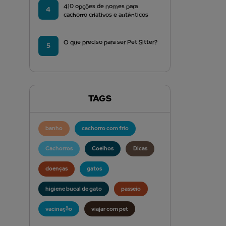
410 opções de nomes para
4
cachorro criativos e autênticos
O que preciso para ser Pet Sitter?
5
TAGS
banho
cachorro com frio
Cachorros
Coelhos
Dicas
doenças
gatos
higiene bucal de gato
passeio
vacinação
viajar com pet