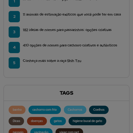
1
11 animais de estimação exóticos que você pode ter em casa
2
182 ideias de nomes para passarinhos: opções criativas
3
410 opções de nomes para cachorro criativos e autênticos
4
Conheça mais sobre a raça Shih Tzu
5
TAGS
banho
cachorro com frio
Cachorros
Coelhos
Dicas
doenças
gatos
higiene bucal de gato
passeio
vacinação
viajar com pet