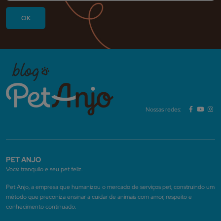
Nossas redes:
PET ANJO
Você tranquilo e seu pet feliz.
Pet Anjo, a empresa que humanizou o mercado de serviços pet, construindo um
método que preconiza ensinar a cuidar de animais com amor, respeito e
conhecimento continuado.