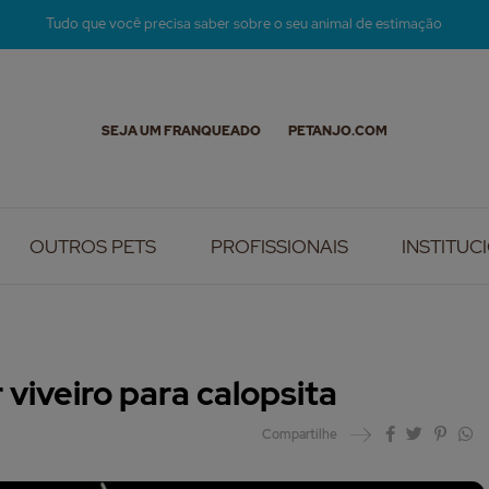
Tudo que você precisa saber sobre o seu animal de estimação
SEJA UM FRANQUEADO
PETANJO.COM
OUTROS PETS
PROFISSIONAIS
INSTITUC
viveiro para calopsita
Compartilhe