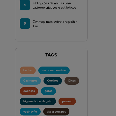
410 opções de nomes para
4
cachorro criativos e autênticos
Conheça mais sobre a raça Shih
5
Tzu
TAGS
banho
cachorro com frio
Cachorros
Coelhos
Dicas
doenças
gatos
higiene bucal de gato
passeio
vacinação
viajar com pet