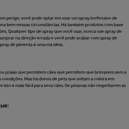
 em perigo, você pode optar em usar um spray inofensivo de
ciona bem nessas circunstâncias. Há também produtos com base
ões. Qualquer tipo de spray que você usar, nunca use spray de
ssoprar na direção errada e você pode acabar com spray de
Spray de pimenta é uma má ideia.
s ou praias que permitem cães que permitem que brinquem sem a
as condições. Mas há donos de pets que soltam a coleira em
e isto é mais fácil para seus cães. Se pessoas não respeitarem as
que: