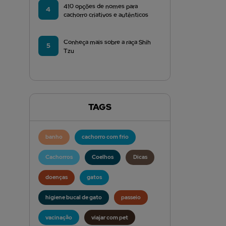
410 opções de nomes para
4
cachorro criativos e autênticos
Conheça mais sobre a raça Shih
5
Tzu
TAGS
banho
cachorro com frio
Cachorros
Coelhos
Dicas
doenças
gatos
higiene bucal de gato
passeio
vacinação
viajar com pet