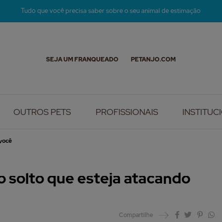
Tudo que você precisa saber sobre o seu animal de estimação
SEJA UM FRANQUEADO
PETANJO.COM
OUTROS PETS
PROFISSIONAIS
INSTITUC
 você
 solto que esteja atacando
Compartilhe