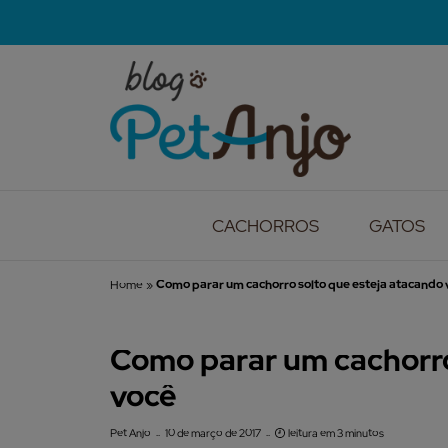
CACHORROS
GATOS
Home
»
Como parar um cachorro solto que esteja atacando
Como parar um cachorro
você
Pet Anjo
10 de março de 2017
leitura em 3 minutos