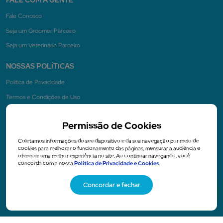
FALE COM A GENTE
Fale Conosco
Seja um Groomer Parceiro
Seja um Veterinário Parceiro
NOSSAS POLÍTICAS
Politica de Privacidade
Termos e Condições de Uso
Permissão de Cookies
NA MÍDIA
Coletamos informações do seu dispositivo e da sua navegação por meio de
cookies para melhorar o funcionamento das páginas, mensurar a audiência e
oferecer uma melhor experiência no site. Ao continuar navegando, você
concorda com a nossa
Política de Privacidade e Cookies
.
Concordar e fechar