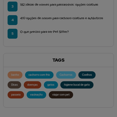
182 ideias de nomes para passarinhos: opções criativas
3
410 opções de nomes para cachorro criativos e autênticos
4
O que preciso para ser Pet Sitter?
5
TAGS
banho
cachorro com frio
Cachorros
Coelhos
Dicas
doenças
gatos
higiene bucal de gato
passeio
vacinação
viajar com pet