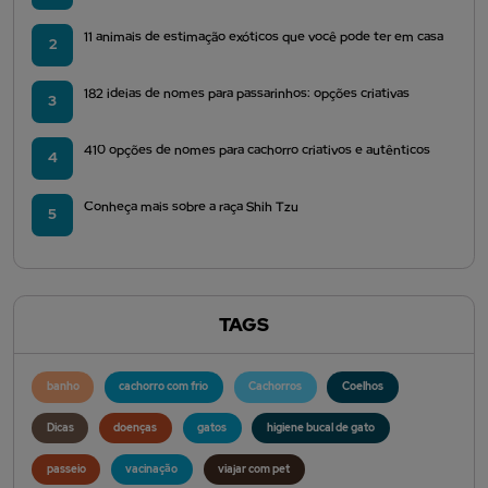
11 animais de estimação exóticos que você pode ter em casa
2
182 ideias de nomes para passarinhos: opções criativas
3
410 opções de nomes para cachorro criativos e autênticos
4
Conheça mais sobre a raça Shih Tzu
5
TAGS
banho
cachorro com frio
Cachorros
Coelhos
Dicas
doenças
gatos
higiene bucal de gato
passeio
vacinação
viajar com pet