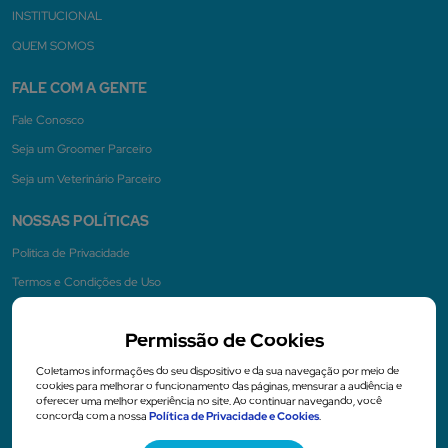
INSTITUCIONAL
QUEM SOMOS
FALE COM A GENTE
Fale Conosco
Seja um Groomer Parceiro
Seja um Veterinário Parceiro
NOSSAS POLÍTICAS
Politica de Privacidade
Termos e Condições de Uso
Permissão de Cookies
NA MÍDIA
Coletamos informações do seu dispositivo e da sua navegação por meio de
cookies para melhorar o funcionamento das páginas, mensurar a audiência e
oferecer uma melhor experiência no site. Ao continuar navegando, você
concorda com a nossa
Política de Privacidade e Cookies
.