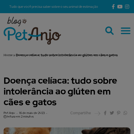
Tudo que você precisa saber sobre o seu animal de estimação
Home
»
Doença celíaca: tudo sobre intolerância ao glúten em cães e gatos
Doença celíaca: tudo sobre
intolerância ao glúten em
cães e gatos
Compartilhe
Pet Anjo
16 de maio de 2023
leitura em 2 minutos