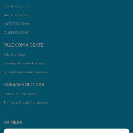
OUTROS PETS
ÁREA DO ANJO
INSTITUCIONAL
QUEM SOMOS
FALE COM A GENTE
Fale Conosco
Seja um Groomer Parceiro
Seja um Veterinário Parceiro
NOSSAS POLÍTICAS
Politica de Privacidade
Termos e Condições de Uso
NA MÍDIA