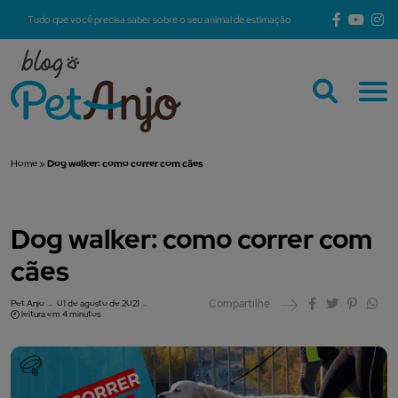
Tudo que você precisa saber sobre o seu animal de estimação
Home
»
Dog walker: como correr com cães
Dog walker: como correr com
cães
Compartilhe
Pet Anjo
01 de agosto de 2021
leitura em 4 minutos