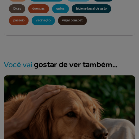
Dicas
doenças
gatos
higiene bucal de gato
passeio
vacinação
viajar com pet
Você vai
gostar de ver também…