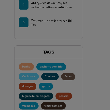
410 opções de nomes para
4
cachorro criativos e autênticos
Conheça mais sobre a raça Shih
5
Tzu
TAGS
banho
cachorro com frio
Cachorros
Coelhos
Dicas
doenças
gatos
higiene bucal de gato
passeio
vacinação
viajar com pet