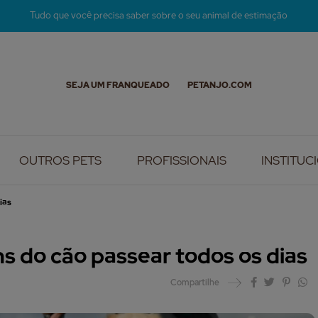
Tudo que você precisa saber sobre o seu animal de estimação
SEJA UM FRANQUEADO
PETANJO.COM
OUTROS PETS
PROFISSIONAIS
INSTITUC
ias
s do cão passear todos os dias
Compartilhe