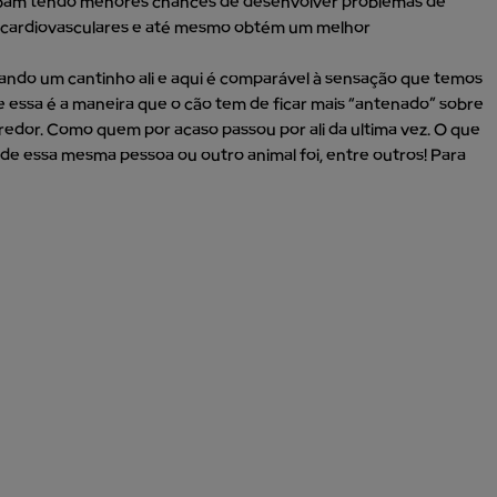
abam tendo menores chances de desenvolver problemas de
s cardiovasculares e até mesmo obtém um melhor
rejando um cantinho ali e aqui é comparável à sensação que temos
ue essa é a maneira que o cão tem de ficar mais “antenado” sobre
edor. Como quem por acaso passou por ali da ultima vez. O que
e essa mesma pessoa ou outro animal foi, entre outros! Para