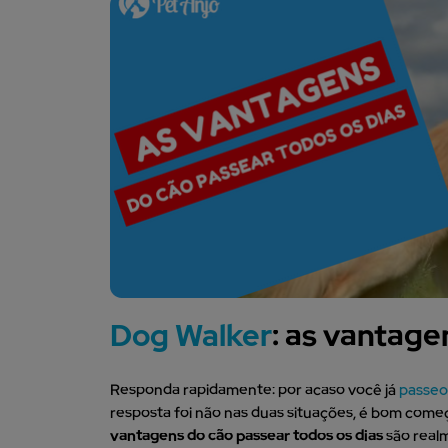
Dog Walker
: as vantage
Responda rapidamente: por acaso você já
passe
resposta foi não nas duas situações, é bom começa
vantagens do cão passear todos os dias
são real