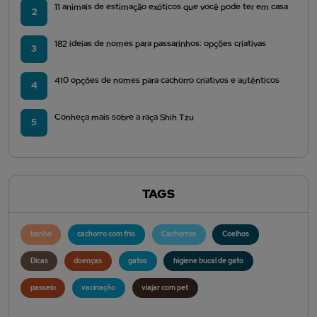
11 animais de estimação exóticos que você pode ter em casa
2
182 ideias de nomes para passarinhos: opções criativas
3
410 opções de nomes para cachorro criativos e autênticos
4
Conheça mais sobre a raça Shih Tzu
5
TAGS
banho
cachorro com frio
Cachorros
Coelhos
Dicas
doenças
gatos
higiene bucal de gato
passeio
vacinação
viajar com pet