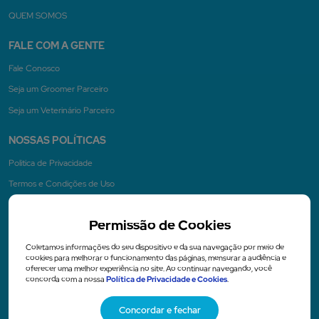
QUEM SOMOS
FALE COM A GENTE
Fale Conosco
Seja um Groomer Parceiro
Seja um Veterinário Parceiro
NOSSAS POLÍTICAS
Politica de Privacidade
Termos e Condições de Uso
Permissão de Cookies
NA MÍDIA
Coletamos informações do seu dispositivo e da sua navegação por meio de
cookies para melhorar o funcionamento das páginas, mensurar a audiência e
oferecer uma melhor experiência no site. Ao continuar navegando, você
concorda com a nossa
Política de Privacidade e Cookies
.
Concordar e fechar