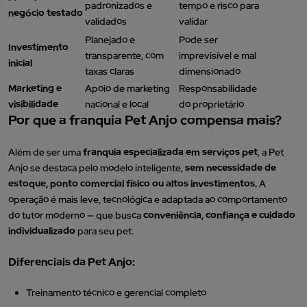
padronizados e
tempo e risco para
negócio testado
validados
validar
Planejado e
Pode ser
Investimento
transparente, com
imprevisível e mal
inicial
taxas claras
dimensionado
Marketing e
Apoio de marketing
Responsabilidade
visibilidade
nacional e local
do proprietário
Por que a franquia Pet Anjo compensa mais?
Além de ser uma
franquia especializada em serviços pet
, a Pet
Anjo se destaca pelo modelo inteligente,
sem necessidade de
estoque, ponto comercial físico ou altos investimentos.
A
operação é mais leve, tecnológica e adaptada ao comportamento
do tutor moderno — que busca
conveniência, confiança e cuidado
individualizado
para seu pet.
Diferenciais da Pet Anjo:
Treinamento técnico e gerencial completo