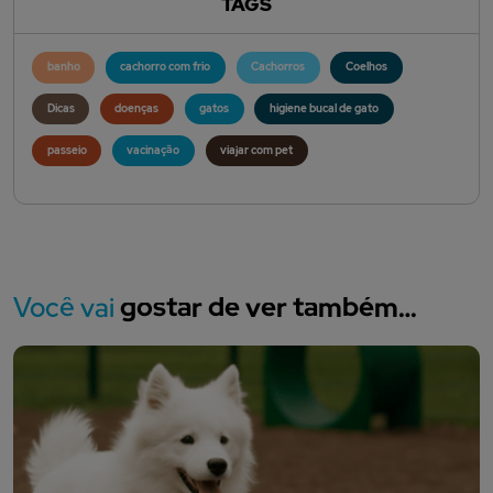
TAGS
banho
cachorro com frio
Cachorros
Coelhos
Dicas
doenças
gatos
higiene bucal de gato
passeio
vacinação
viajar com pet
Você vai
gostar de ver também…