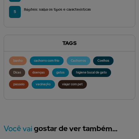
Répteis: saiba os tipos e características
5
TAGS
banho
cachorro com frio
Cachorros
Coelhos
Dicas
doenças
gatos
higiene bucal de gato
passeio
vacinação
viajar com pet
Você vai
gostar de ver também…