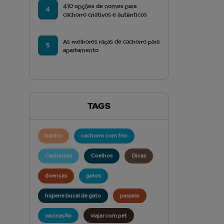
410 opções de nomes para
4
cachorro criativos e autênticos
As melhores raças de cachorro para
5
apartamento
TAGS
banho
cachorro com frio
Cachorros
Coelhos
Dicas
doenças
gatos
higiene bucal de gato
passeio
vacinação
viajar com pet