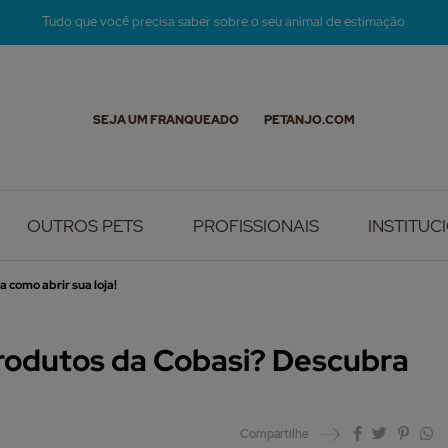
Tudo que você precisa saber sobre o seu animal de estimação
SEJA UM FRANQUEADO
PETANJO.COM
OUTROS PETS
PROFISSIONAIS
INSTITUC
como abrir sua loja!
rodutos da Cobasi? Descubra
Compartilhe