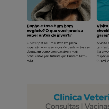
Banho e tosa é um bom
Visita
negócio? O que você precisa
check
saber antes de investir
garan
O setor pet no Brasil está em plena
A visita 
expansão — e os serviços de banho e tosa se
tarefas 
destacam como uma das áreas mais
Ela envo
procuradas por tutores que buscam bem-
responsa
estar,
do pet s