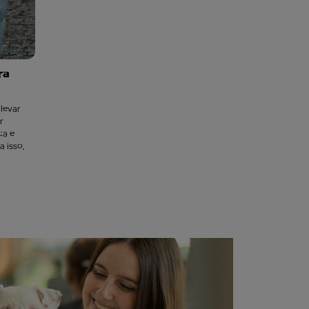
ra
 levar
r
ca e
a isso,