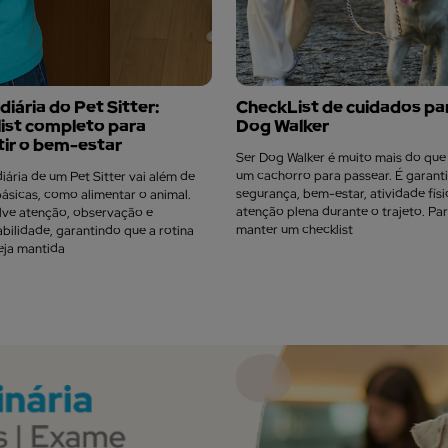
 diária do Pet Sitter:
CheckList de cuidados pa
list completo para
Dog Walker
tir o bem-estar
Ser Dog Walker é muito mais do que
um cachorro para passear. É garanti
diária de um Pet Sitter vai além de
segurança, bem-estar, atividade físi
básicas, como alimentar o animal.
atenção plena durante o trajeto. Par
lve atenção, observação e
manter um checklist
bilidade, garantindo que a rotina
eja mantida