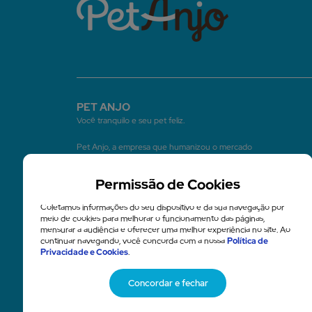
PET ANJO
Você tranquilo e seu pet feliz.
Pet Anjo, a empresa que humanizou o mercado
de serviços pet, construindo um método que
preconiza ensinar a cuidar de animais com amor,
Permissão de Cookies
respeito e conhecimento continuado.
Coletamos informações do seu dispositivo e da sua navegação por
meio de cookies para melhorar o funcionamento das páginas,
mensurar a audiência e oferecer uma melhor experiência no site. Ao
continuar navegando, você concorda com a nossa
Política de
Privacidade e Cookies
.
Concordar e fechar