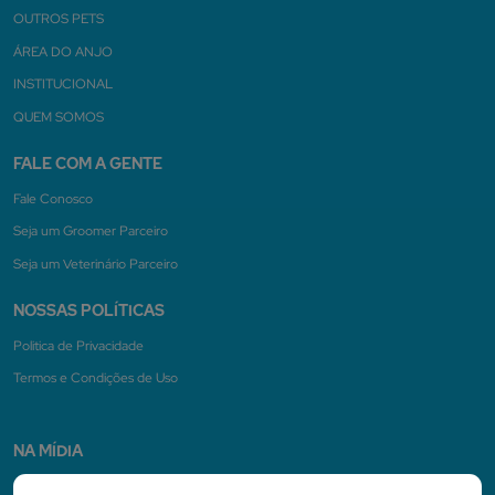
OUTROS PETS
ÁREA DO ANJO
INSTITUCIONAL
QUEM SOMOS
FALE COM A GENTE
Fale Conosco
Seja um Groomer Parceiro
Seja um Veterinário Parceiro
NOSSAS POLÍTICAS
Politica de Privacidade
Termos e Condições de Uso
NA MÍDIA