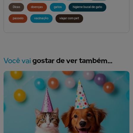
Dicas
doenças
gatos
higiene bucal de gato
passeio
vacinação
viajar com pet
Você vai
gostar de ver também…