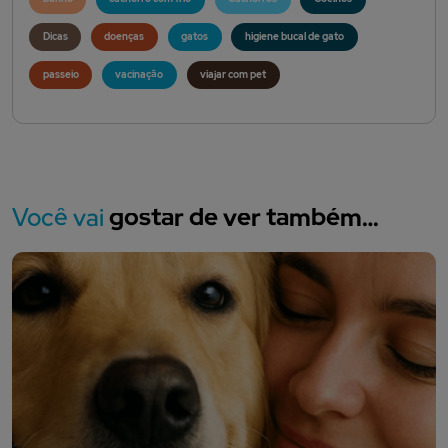
Dicas
doenças
gatos
higiene bucal de gato
passeio
vacinação
viajar com pet
Você vai
gostar de ver também…