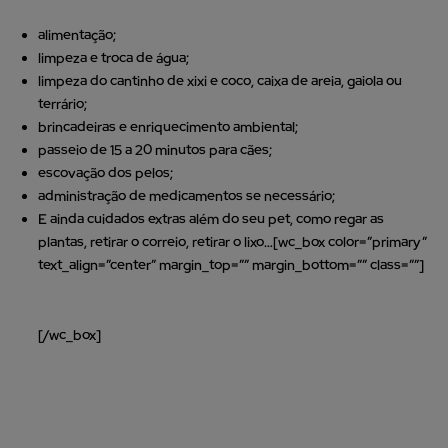
alimentação;
limpeza e troca de água;
limpeza do cantinho de xixi e coco, caixa de areia, gaiola ou
terrário;
brincadeiras e enriquecimento ambiental;
passeio de 15 a 20 minutos para cães;
escovação dos pelos;
administração de medicamentos se necessário;
E ainda cuidados extras além do seu pet, como regar as
plantas, retirar o correio, retirar o lixo…[wc_box color=”primary”
text_align=”center” margin_top=”” margin_bottom=”” class=””]
Encontre um Dog Walker para seu cachorro
[/wc_box]