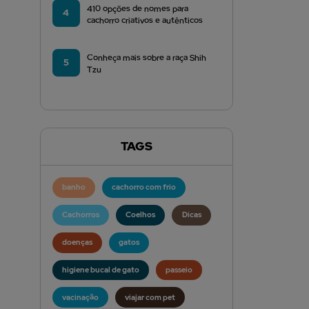
410 opções de nomes para
4
cachorro criativos e autênticos
Conheça mais sobre a raça Shih
5
Tzu
TAGS
banho
cachorro com frio
Cachorros
Coelhos
Dicas
doenças
gatos
higiene bucal de gato
passeio
vacinação
viajar com pet