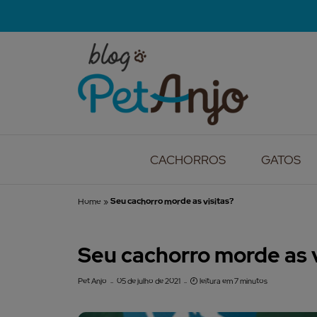
CACHORROS
GATOS
Home
»
Seu cachorro morde as visitas?
Seu cachorro morde as v
Pet Anjo
05 de julho de 2021
leitura em 7 minutos