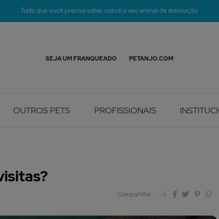
Tudo que você precisa saber sobre o seu animal de estimação
SEJA UM FRANQUEADO
PETANJO.COM
OUTROS PETS
PROFISSIONAIS
INSTITUC
isitas?
Compartilhe