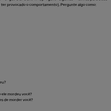
 de ter provocado o comportamento). Pergunte algo como:
ceu?
o ele mordeu você?
tes de morder você?