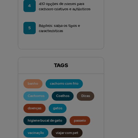
410 opções de nomes para
4
cachorro criativos e autênticos
Répteis: saiba os tipos e
5
características
TAGS
banho
cachorro com frio
Cachorros
Coelhos
Dicas
doenças
gatos
higiene bucal de gato
passeio
vacinação
viajar com pet