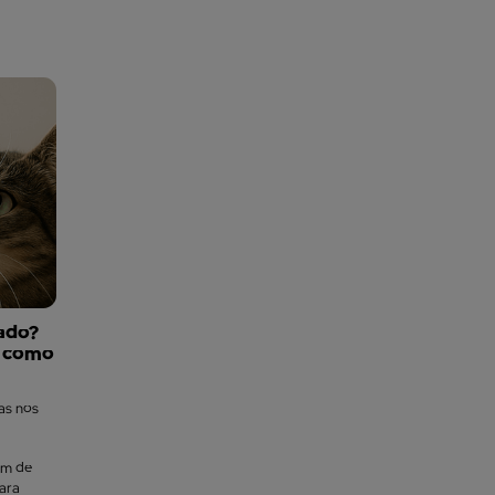
ado?
a como
mas nos
am de
para