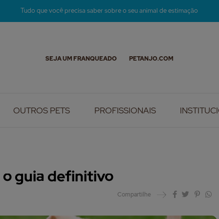
Tudo que você precisa saber sobre o seu animal de estimação
SEJA UM FRANQUEADO
PETANJO.COM
OUTROS PETS
PROFISSIONAIS
INSTITUC
 o guia definitivo
Compartilhe