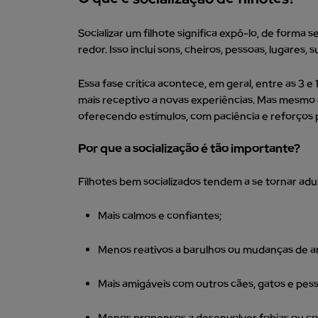
Socializar um filhote significa expô-lo, de forma
redor. Isso inclui sons, cheiros, pessoas, lugares, 
Essa fase crítica acontece, em geral, entre as 3 
mais receptivo a novas experiências. Mas mesmo d
oferecendo estímulos, com paciência e reforços p
Por que a socialização é tão importante?
Filhotes bem socializados tendem a se tornar adul
Mais calmos e confiantes;
Menos reativos a barulhos ou mudanças de a
Mais amigáveis com outros cães, gatos e pess
Menos propensos a desenvolver fobias ou c