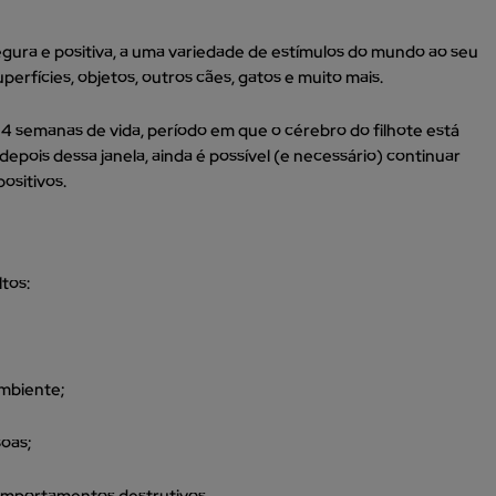
 segura e positiva, a uma variedade de estímulos do mundo ao seu
superfícies, objetos, outros cães, gatos e muito mais.
e 14 semanas de vida, período em que o cérebro do filhote está
epois dessa janela, ainda é possível (e necessário) continuar
ositivos.
tos:
mbiente;
oas;
omportamentos destrutivos.