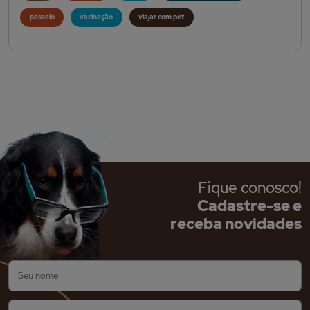
passeio
vacinação
viajar com pet
Fique conosco!
Cadastre-se e
receba novidades