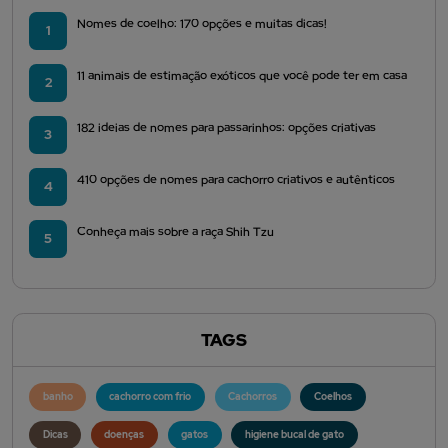
Nomes de coelho: 170 opções e muitas dicas!
1
11 animais de estimação exóticos que você pode ter em casa
2
182 ideias de nomes para passarinhos: opções criativas
3
410 opções de nomes para cachorro criativos e autênticos
4
Conheça mais sobre a raça Shih Tzu
5
TAGS
banho
cachorro com frio
Cachorros
Coelhos
Dicas
doenças
gatos
higiene bucal de gato