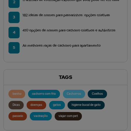
2
182 ideias de nomes para passarinhos: opções criativas
3
410 opções de nomes para cachorro criativos e autênticos
4
As melhores raças de cachorro para apartamento
5
TAGS
banho
cachorro com frio
Cachorros
Coelhos
Dicas
doenças
gatos
higiene bucal de gato
passeio
vacinação
viajar com pet