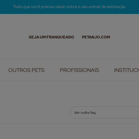
Tudo que você precisa saber sobre o seu animal de estimação
SEJA UM FRANQUEADO
PETANJO.COM
OUTROS PETS
PROFISSIONAIS
INSTITUC