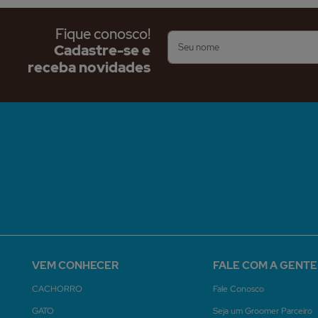
Fique conosco!
Cadastre-se e
receba novidades
VEM CONHECER
FALE COM A GENTE
CACHORRO
Fale Conosco
GATO
Seja um Groomer Parceiro