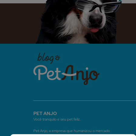
PET ANJO
Você tranquilo e seu pet feliz.
Pet Anjo, a empresa que humanizou o mercado