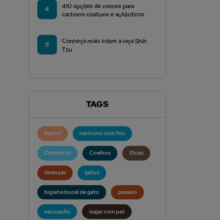
410 opções de nomes para
4
cachorro criativos e autênticos
Conheça mais sobre a raça Shih
5
Tzu
TAGS
banho
cachorro com frio
Cachorros
Coelhos
Dicas
doenças
gatos
higiene bucal de gato
passeio
vacinação
viajar com pet