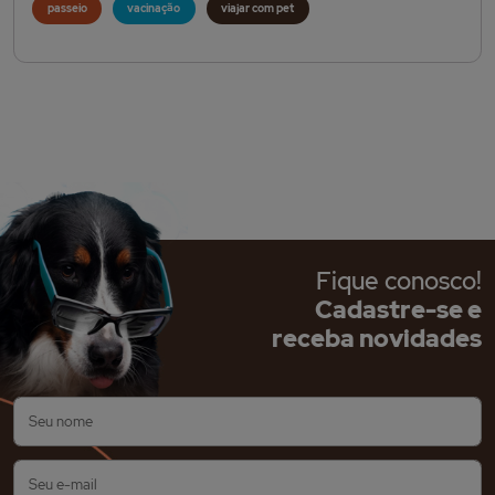
passeio
vacinação
viajar com pet
Fique conosco!
Cadastre-se e
receba novidades