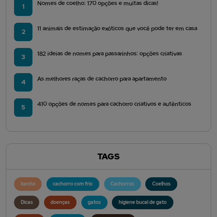
Nomes de coelho: 170 opções e muitas dicas!
1
11 animais de estimação exóticos que você pode ter em casa
2
182 ideias de nomes para passarinhos: opções criativas
3
As melhores raças de cachorro para apartamento
4
410 opções de nomes para cachorro criativos e autênticos
5
TAGS
banho
cachorro com frio
Cachorros
Coelhos
Dicas
doenças
gatos
higiene bucal de gato