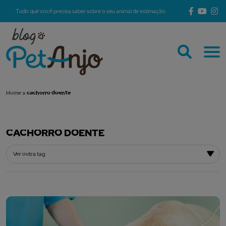
Tudo que você precisa saber sobre o seu animal de estimação
Home
»
cachorro doente
CACHORRO DOENTE