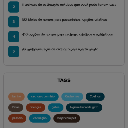
11 animais de estimação exóticos que você pode ter em casa
2
182 ideias de nomes para passarinhos: opções criativas
3
410 opções de nomes para cachorro criativos e autênticos
4
As melhores raças de cachorro para apartamento
5
TAGS
banho
cachorro com frio
Cachorros
Coelhos
Dicas
doenças
gatos
higiene bucal de gato
passeio
vacinação
viajar com pet