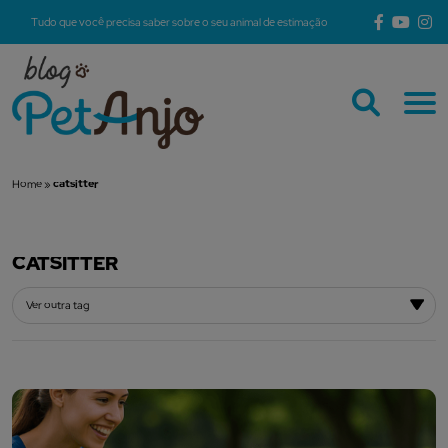
Tudo que você precisa saber sobre o seu animal de estimação
Home
»
catsitter
CATSITTER