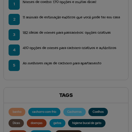
Nomes de coelho: 170 opções e muitas dicas!
1
11 animais de estimação exóticos que você pode ter em casa
2
182 ideias de nomes para passarinhos: opções criativas
3
410 opções de nomes para cachorro criativos e autênticos
4
As melhores raças de cachorro para apartamento
5
TAGS
banho
cachorro com frio
Cachorros
Coelhos
Dicas
doenças
gatos
higiene bucal de gato