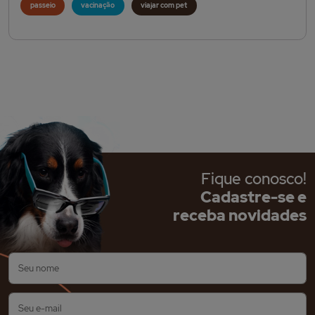
passeio
vacinação
viajar com pet
Fique conosco!
Cadastre-se e
receba novidades