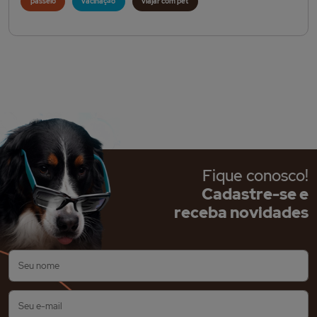
passeio
vacinação
viajar com pet
Fique conosco!
Cadastre-se e
receba novidades