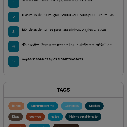
Nomes de coelho: 170 opções e muitas dicas!
1
11 animais de estimação exóticos que você pode ter em casa
2
182 ideias de nomes para passarinhos: opções criativas
3
410 opções de nomes para cachorro criativos e autênticos
4
Répteis: saiba os tipos e características
5
TAGS
banho
cachorro com frio
Cachorros
Coelhos
Dicas
doenças
gatos
higiene bucal de gato