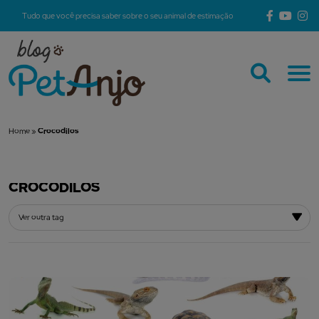
Tudo que você precisa saber sobre o seu animal de estimação
Home
»
Crocodilos
CROCODILOS