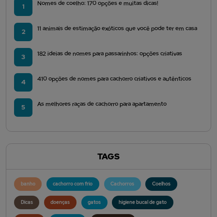
Nomes de coelho: 170 opções e muitas dicas!
1
11 animais de estimação exóticos que você pode ter em casa
2
182 ideias de nomes para passarinhos: opções criativas
3
410 opções de nomes para cachorro criativos e autênticos
4
As melhores raças de cachorro para apartamento
5
TAGS
banho
cachorro com frio
Cachorros
Coelhos
Dicas
doenças
gatos
higiene bucal de gato