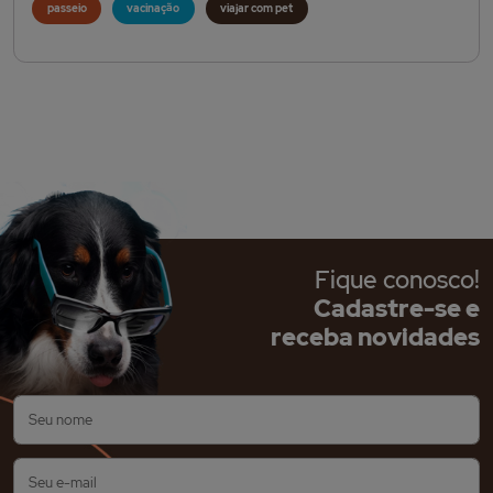
passeio
vacinação
viajar com pet
Fique conosco!
Cadastre-se e
receba novidades