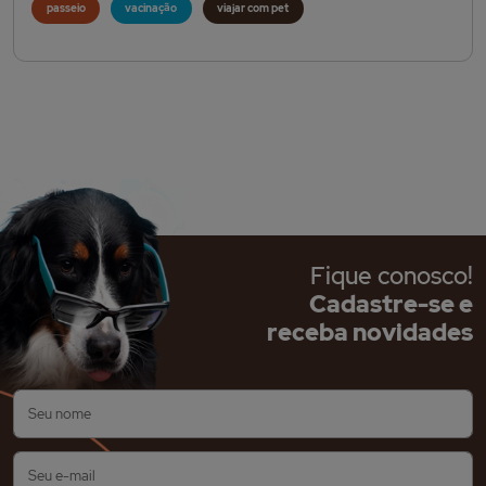
passeio
vacinação
viajar com pet
Fique conosco!
Cadastre-se e
receba novidades