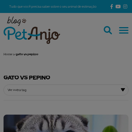
Tudo que você precisa saber sobre o seu animal de estimação
Home
»
gato vs pepino
GATO VS PEPINO