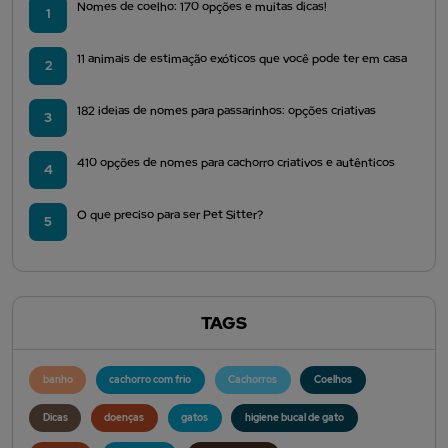
Nomes de coelho: 170 opções e muitas dicas!
1
11 animais de estimação exóticos que você pode ter em casa
2
182 ideias de nomes para passarinhos: opções criativas
3
410 opções de nomes para cachorro criativos e autênticos
4
O que preciso para ser Pet Sitter?
5
TAGS
banho
cachorro com frio
Cachorros
Coelhos
Dicas
doenças
gatos
higiene bucal de gato