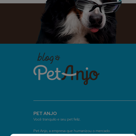
PET ANJO
Você tranquilo e seu pet feliz.
Pet Anjo, a empresa que humanizou o mercado