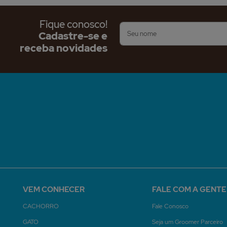
Fique conosco!
Cadastre-se e
receba novidades
VEM CONHECER
FALE COM A GENTE
CACHORRO
Fale Conosco
GATO
Seja um Groomer Parceiro