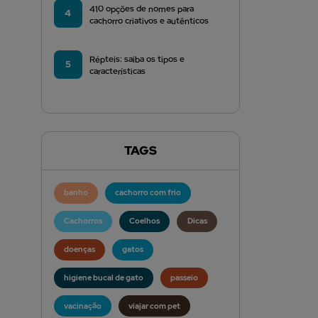
410 opções de nomes para
4
cachorro criativos e autênticos
Répteis: saiba os tipos e
5
características
TAGS
banho
cachorro com frio
Cachorros
Coelhos
Dicas
doenças
gatos
higiene bucal de gato
passeio
vacinação
viajar com pet