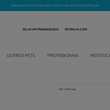
Tudo que você precisa saber sobre o seu animal de estimação
SEJA UM FRANQUEADO
PETANJO.COM
OUTROS PETS
PROFISSIONAIS
INSTITUC