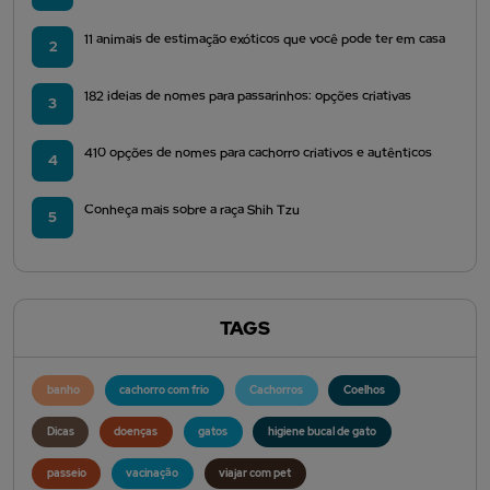
11 animais de estimação exóticos que você pode ter em casa
2
182 ideias de nomes para passarinhos: opções criativas
3
410 opções de nomes para cachorro criativos e autênticos
4
Conheça mais sobre a raça Shih Tzu
5
TAGS
banho
cachorro com frio
Cachorros
Coelhos
Dicas
doenças
gatos
higiene bucal de gato
passeio
vacinação
viajar com pet