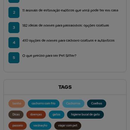
11 animais de estimação exóticos que você pode ter em casa
2
182 ideias de nomes para passarinhos: opções criativas
3
410 opções de nomes para cachorro criativos e autênticos
4
O que preciso para ser Pet Sitter?
5
TAGS
banho
cachorro com frio
Cachorros
Coelhos
Dicas
doenças
gatos
higiene bucal de gato
passeio
vacinação
viajar com pet