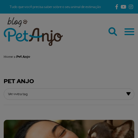
Tudo que você precisa saber sobre o seu animal de estimação
Home
»
Pet Anjo
PET ANJO