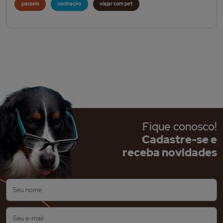
passeio
vacinação
viajar com pet
Fique conosco!
Cadastre-se e
receba novidades