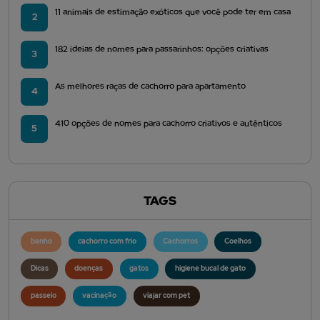
11 animais de estimação exóticos que você pode ter em casa
2
182 ideias de nomes para passarinhos: opções criativas
3
As melhores raças de cachorro para apartamento
4
410 opções de nomes para cachorro criativos e autênticos
5
TAGS
banho
cachorro com frio
Cachorros
Coelhos
Dicas
doenças
gatos
higiene bucal de gato
passeio
vacinação
viajar com pet