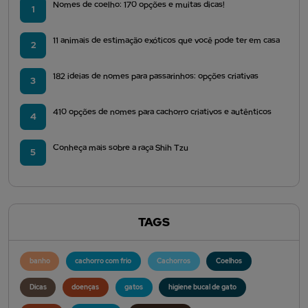
Nomes de coelho: 170 opções e muitas dicas!
1
11 animais de estimação exóticos que você pode ter em casa
2
182 ideias de nomes para passarinhos: opções criativas
3
410 opções de nomes para cachorro criativos e autênticos
4
Conheça mais sobre a raça Shih Tzu
5
TAGS
banho
cachorro com frio
Cachorros
Coelhos
Dicas
doenças
gatos
higiene bucal de gato