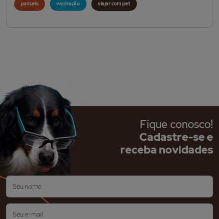
passeio
vacinação
viajar com pet
Fique conosco!
Cadastre-se e
receba novidades