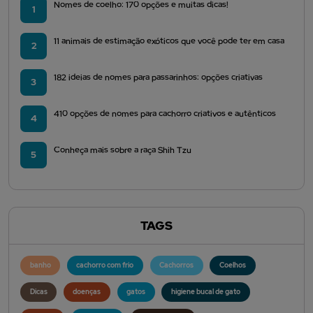
Nomes de coelho: 170 opções e muitas dicas!
1
11 animais de estimação exóticos que você pode ter em casa
2
182 ideias de nomes para passarinhos: opções criativas
3
410 opções de nomes para cachorro criativos e autênticos
4
Conheça mais sobre a raça Shih Tzu
5
TAGS
banho
cachorro com frio
Cachorros
Coelhos
Dicas
doenças
gatos
higiene bucal de gato