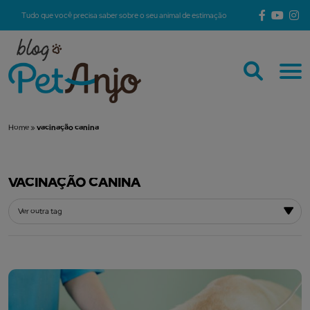
Tudo que você precisa saber sobre o seu animal de estimação
Home
»
vacinação canina
VACINAÇÃO CANINA