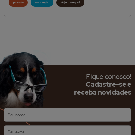
passeio
vacinação
viajar com pet
Fique conosco!
Cadastre-se e
receba novidades