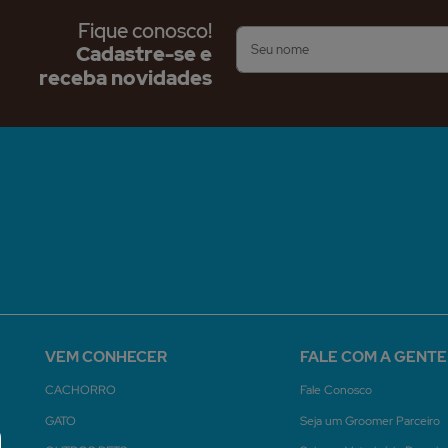
Fique conosco!
Cadastre-se e
receba novidades
VEM CONHECER
FALE COM A GENTE
CACHORRO
Fale Conosco
GATO
Seja um Groomer Parceiro