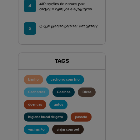
410 opções de nomes para
4
cachorro criativos e autênticos
O que preciso para ser Pet Sitter?
5
TAGS
banho
cachorro com frio
Cachorros
Coelhos
Dicas
doenças
gatos
higiene bucal de gato
passeio
vacinação
viajar com pet