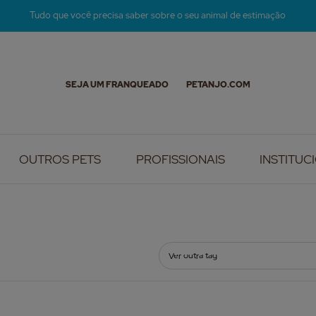
Tudo que você precisa saber sobre o seu animal de estimação
SEJA UM FRANQUEADO
PETANJO.COM
OUTROS PETS
PROFISSIONAIS
INSTITUC