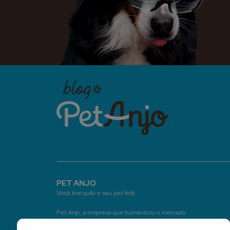
PET ANJO
Você tranquilo e seu pet feliz.
Pet Anjo, a empresa que humanizou o mercado
de serviços pet, construindo um método que