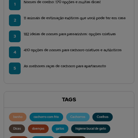
Nomes de coelho: 170 opções e muitas dicas!
1
11 animais de estimação exóticos que você pode ter em casa
2
182 ideias de nomes para passarinhos: opções criativas
3
410 opções de nomes para cachorro criativos e autênticos
4
As melhores raças de cachorro para apartamento
5
TAGS
banho
cachorro com frio
Cachorros
Coelhos
Dicas
doenças
gatos
higiene bucal de gato