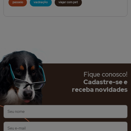
passeio
vacinação
viajar com pet
Fique conosco!
Cadastre-se e
receba novidades