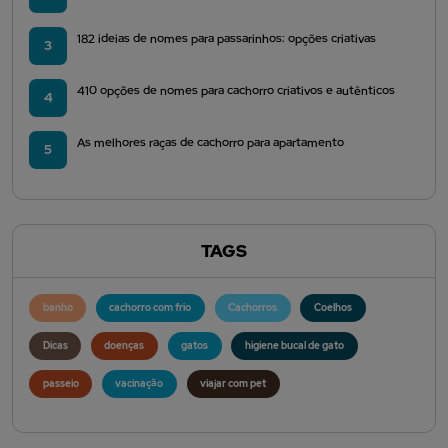
182 ideias de nomes para passarinhos: opções criativas
3
410 opções de nomes para cachorro criativos e autênticos
4
As melhores raças de cachorro para apartamento
5
TAGS
banho
cachorro com frio
Cachorros
Coelhos
Dicas
doenças
gatos
higiene bucal de gato
passeio
vacinação
viajar com pet