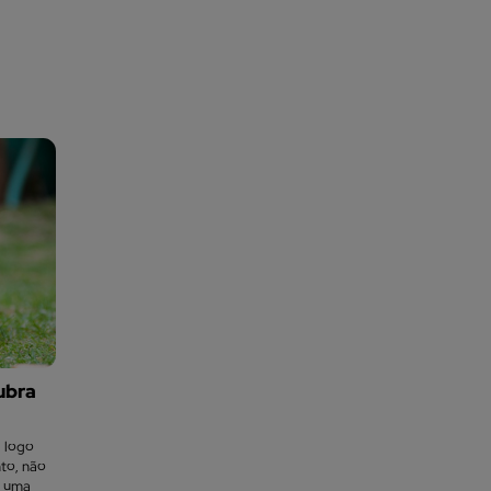
ubra
, logo
to, não
e uma