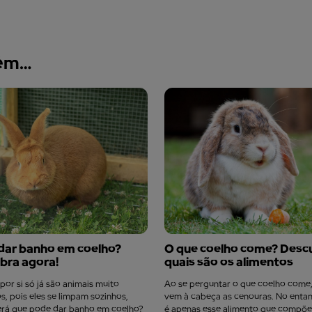
bém…
dar banho em coelho?
O que coelho come? Desc
bra agora!
quais são os alimentos
por si só já são animais muito
Ao se perguntar o que coelho come
os, pois eles se limpam sozinhos,
vem à cabeça as cenouras. No entan
erá que pode dar banho em coelho?
é apenas esse alimento que compõ