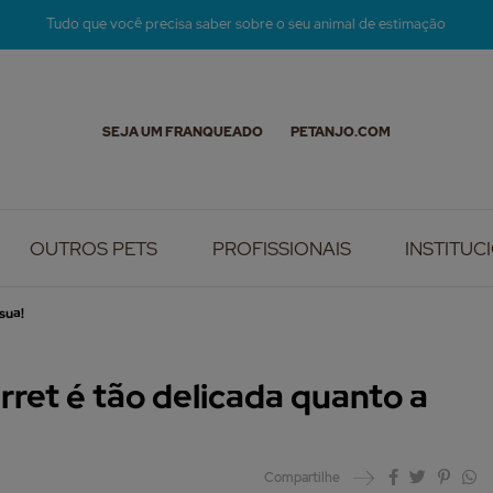
Tudo que você precisa saber sobre o seu animal de estimação
SEJA UM FRANQUEADO
PETANJO.COM
OUTROS PETS
PROFISSIONAIS
INSTITUC
sua!
rret é tão delicada quanto a
Compartilhe