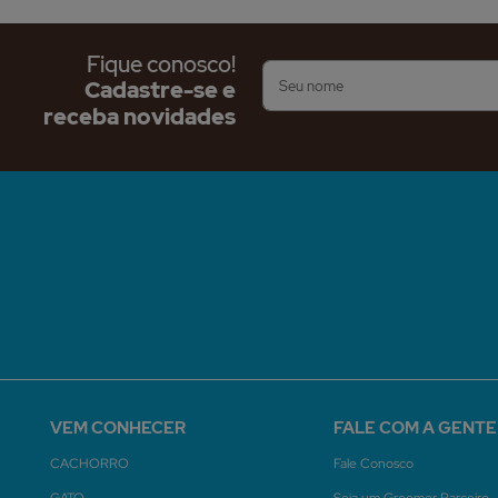
Fique conosco!
Cadastre-se e
receba novidades
VEM CONHECER
FALE COM A GENTE
CACHORRO
Fale Conosco
GATO
Seja um Groomer Parceiro