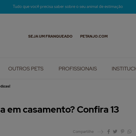
Tudo que você precisa saber sobre o seu animal de estimação
SEJA UM FRANQUEADO
PETANJO.COM
OUTROS PETS
PROFISSIONAIS
INSTITUC
dicas!
ça em casamento? Confira 13
Compartilhe