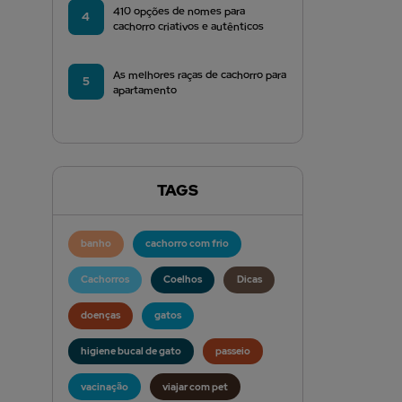
410 opções de nomes para
4
cachorro criativos e autênticos
As melhores raças de cachorro para
5
apartamento
TAGS
banho
cachorro com frio
Cachorros
Coelhos
Dicas
doenças
gatos
higiene bucal de gato
passeio
vacinação
viajar com pet