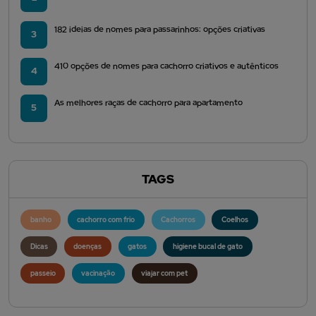
182 ideias de nomes para passarinhos: opções criativas
3
410 opções de nomes para cachorro criativos e autênticos
4
As melhores raças de cachorro para apartamento
5
TAGS
banho
cachorro com frio
Cachorros
Coelhos
Dicas
doenças
gatos
higiene bucal de gato
passeio
vacinação
viajar com pet