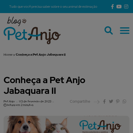
Tudo que você precisa saber sobre o seu animal de estimação
Home
»
Conheça a Pet Anjo Jabaquara II
Conheça a Pet Anjo
Jabaquara II
Compartilhe
Pet Anjo
03 de fevereiro de 2023
leitura em 2 minutos