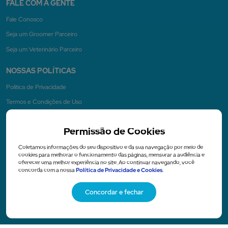
FALE COM A GENTE
Fale Conosco
Seja um Groomer Parceiro
Seja um Veterinário Parceiro
NOSSAS POLÍTICAS
Politica de Privacidade
Termos e Condições de Uso
Permissão de Cookies
NA MÍDIA
Coletamos informações do seu dispositivo e da sua navegação por meio de
cookies para melhorar o funcionamento das páginas, mensurar a audiência e
oferecer uma melhor experiência no site. Ao continuar navegando, você
concorda com a nossa
Política de Privacidade e Cookies
.
Concordar e fechar